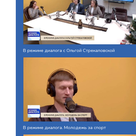
В режиме диалога с Ольгой Стрекаловской
В режиме диалога. Молодежь за спорт