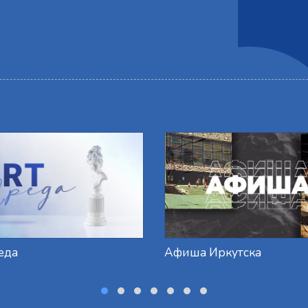
еда
Афиша Иркутска
‹
›