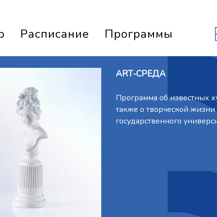
р
Расписание
Программы
ART-СРЕДА
Программа об известных ху
также о творческой жизни 
государственного универси