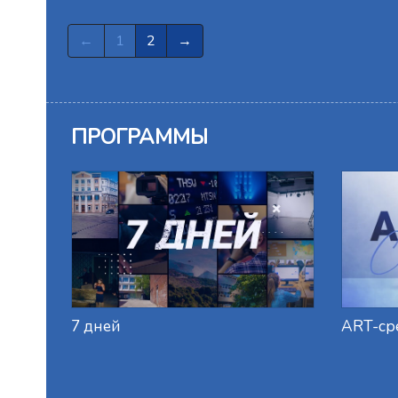
←
1
2
→
ПРОГРАММЫ
7 дней
ART-ср