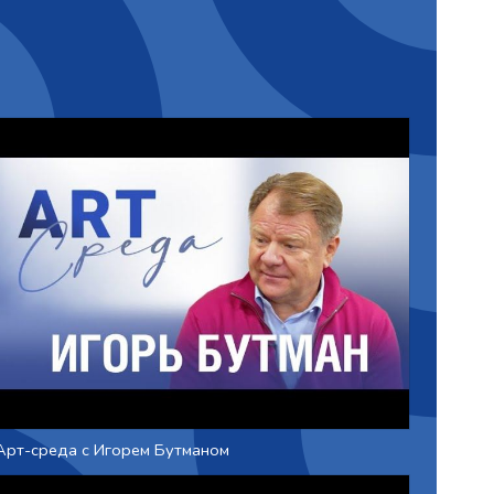
Арт-среда с Игорем Бутманом