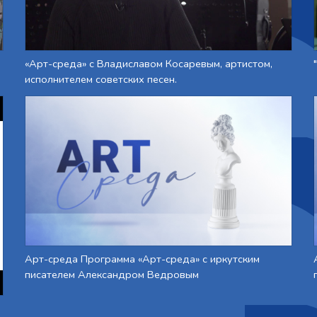
«Арт-среда» с Владиславом Косаревым, артистом,
исполнителем советских песен.
Арт-среда Программа «Арт-среда» с иркутским
писателем Александром Ведровым