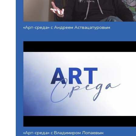
«Арт-среда» с Андреем Аствацатуровым
«Арт-среда» с Владимиром Лопаевым