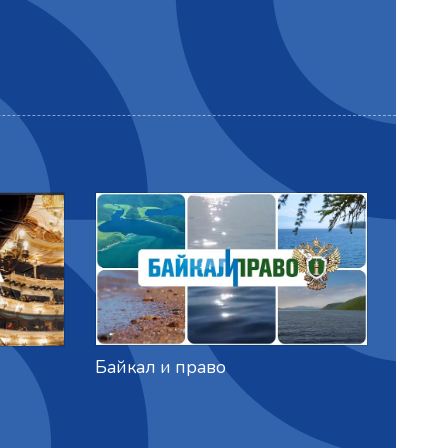
Бессм
Байкал и право