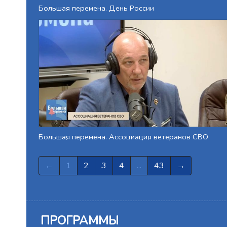
Большая перемена. День России
Большая перемена. Ассоциация ветеранов СВО
←
1
2
3
4
...
43
→
ПРОГРАММЫ