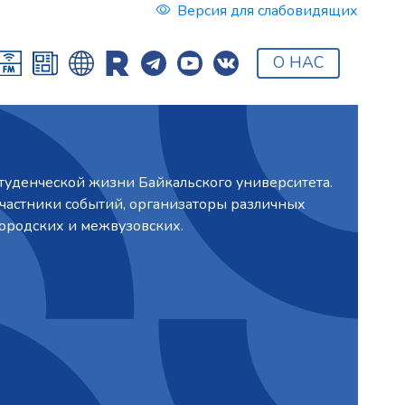
Версия для слабовидящих
О НАС
туденческой жизни Байкальского университета.
участники событий, организаторы различных
городских и межвузовских.