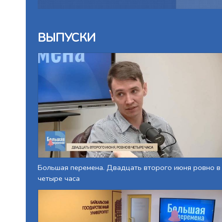
ВЫПУСКИ
Большая перемена. Двадцать второго июня ровно в
четыре часа