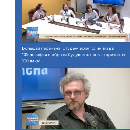
Большая перемена. Студенческая олимпиада
"Философия и образы будущего: новые горизонты
XXI века"