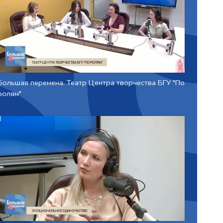
Большая перемена. Театр Центра творчества БГУ "По
ролям"