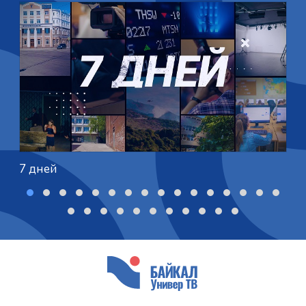
7 дней
A
‹
›