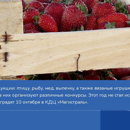
кции: птицу, рыбу, мед, выпечку, а также вязаные игруш
 них организуют различные конкурсы. Этот год не стал и
градят 10 октября в КДЦ «Магистраль».