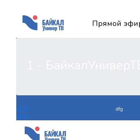
Прямой эфи
1 - БайкалУниверТ
1
123
dfg
1
123